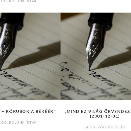
LOG
,
RÓLUNK ÍRTÁK
 – KÓRUSOK A BÉKÉÉRT
„MIND EZ VILÁG ÖRVENDEZ
(2001-12-31)
LOG
,
RÓLUNK ÍRTÁK
BLOG
,
RÓLUNK ÍRTÁK