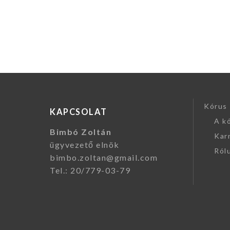
Bejegyzé
navigáci
Kórus
KAPCSOLAT
A k
Bimbó Zoltán
Kar
ügyvezető elnök
Rólu
bimbo.zoltan@gmail.com
Tel.: 20/779-03-79