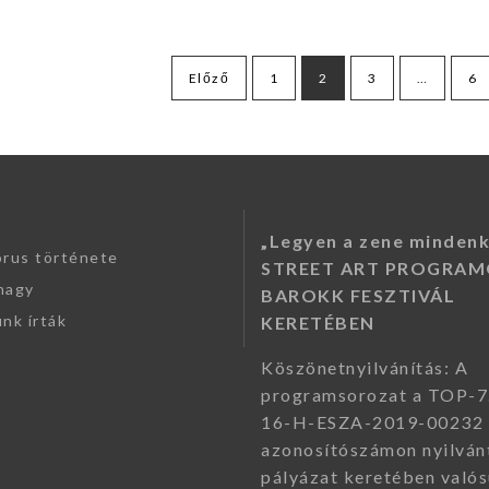
s
Előző
1
2
3
…
6
ó
„Legyen a zene mindenk
órus története
STREET ART PROGRAM
nagy
BAROKK FESZTIVÁL
nk írták
KERETÉBEN
Köszönetnyilvánítás: A
programsorozat a TOP-7
16-H-ESZA-2019-00232
azonosítószámon nyilván
pályázat keretében valós