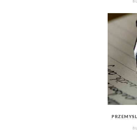
B
PRZEMYSL
B