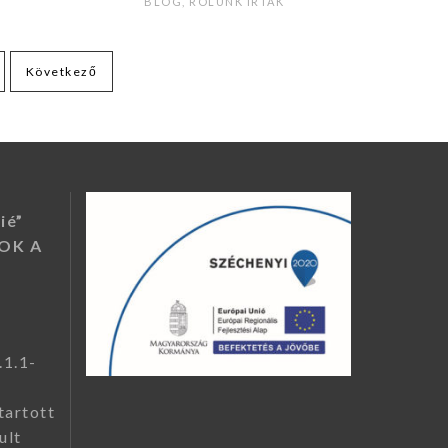
BLOG
,
RÓLUNK ÍRTÁK
Következő
ié”
OK A
.1.1-
tartott
ult