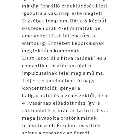
mindig fennálló érdeklődését illeti,
igazolta a vasárnap este megtelt
Erzsébet templom. Bár a 6 képből
összesen csak 4-et mutattak be,
amelyeket Liszt feltehetően a
wartburgi Erzsébet képciklusnak
megfelelően komponált.
Liszt „szociális hitvallásának” és a
romantikus oratórium újabb
impulzusainak felel meg a mű ma.
Teljes terjedelmében túl nagy
koncentrációt igényel a
hallgatóktól és a zenészektől, de a
4,. vasárnap előadott rész így is
több mint két órán át tartott. Liszt
maga javasolta oratóriumának
lerövidítését. Érzelmesen vitték
színre a zenészek az őrgróf