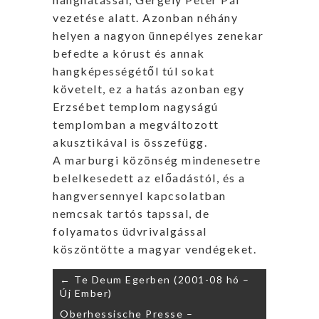
vezetése alatt. Azonban néhány
helyen a nagyon ünnepélyes zenekar
befedte a kórust és annak
hangképességétől túl sokat
követelt, ez a hatás azonban egy
Erzsébet templom nagyságú
templomban a megváltozott
akusztikával is összefügg.
A marburgi közönség mindenesetre
belelkesedett az előadástól, és a
hangversennyel kapcsolatban
nemcsak tartós tapssal, de
folyamatos üdvrivalgással
köszöntötte a magyar vendégeket.
Bejegyzés
← Te Deum Egerben (2001-08 hó –
navigáció
Új Ember)
Oberhessische Presse –