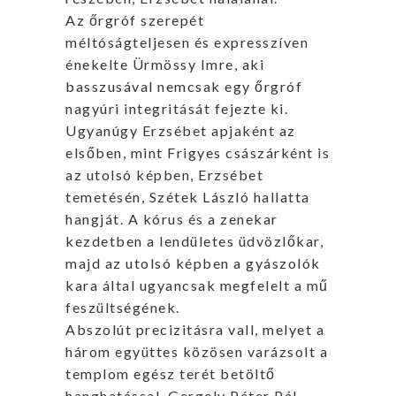
Az őrgróf szerepét
méltóságteljesen és expresszíven
énekelte Ürmössy Imre, aki
basszusával nemcsak egy őrgróf
nagyúri integritását fejezte ki.
Ugyanúgy Erzsébet apjaként az
elsőben, mint Frigyes császárként is
az utolsó képben, Erzsébet
temetésén, Szétek László hallatta
hangját. A kórus és a zenekar
kezdetben a lendületes üdvözlőkar,
majd az utolsó képben a gyászolók
kara által ugyancsak megfelelt a mű
feszültségének.
Abszolút precizitásra vall, melyet a
három együttes közösen varázsolt a
templom egész terét betöltő
hanghatással, Gergely Péter Pál