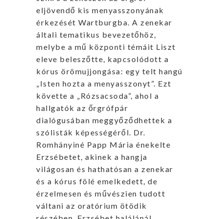
eljövendő kis menyasszonyának
érkezését Wartburgba. A zenekar
általi tematikus bevezetőhöz,
melybe a mű központi témáit Liszt
eleve beleszőtte, kapcsolódott a
kórus örömujjongása: egy telt hangú
„Isten hozta a menyasszonyt”. Ezt
követte a „Rózsacsoda”, ahol a
hallgatók az őrgrófpár
dialógusában meggyőződhettek a
szólisták képességéről. Dr.
Romhányiné Papp Mária énekelte
Erzsébetet, akinek a hangja
világosan és hathatósan a zenekar
és a kórus fölé emelkedett, de
érzelmesen és művészien tudott
váltani az oratórium ötödik
részében, Erzsébet halálánál.