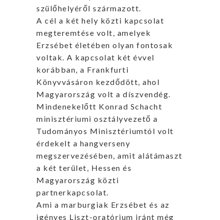
szülőhelyéről származott.
A cél a két hely közti kapcsolat
megteremtése volt, amelyek
Erzsébet életében olyan fontosak
voltak. A kapcsolat két évvel
korábban, a Frankfurti
Könyvvásáron kezdődött, ahol
Magyarország volt a díszvendég.
Mindenekelőtt Konrad Schacht
minisztériumi osztályvezető a
Tudományos Minisztériumtól volt
érdekelt a hangverseny
megszervezésében, amit alátámaszt
a két terület, Hessen és
Magyarország közti
partnerkapcsolat.
Ami a marburgiak Erzsébet és az
igényes Liszt-oratórium iránt még